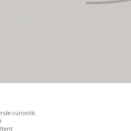
nde curiosité,
é
ltent