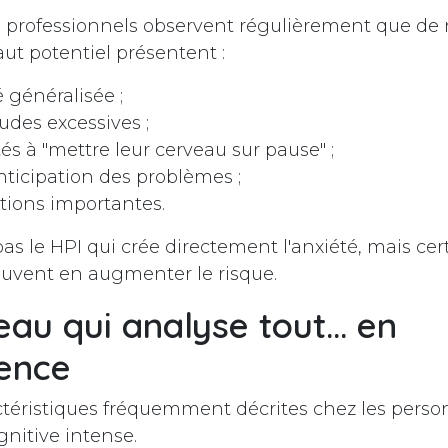
s professionnels observent régulièrement que d
ut potentiel présentent :
 généralisée ;
udes excessives ;
tés à "mettre leur cerveau sur pause" ;
nticipation des problèmes ;
tions importantes.
as le HPI qui crée directement l'anxiété, mais cert
euvent en augmenter le risque.
eau qui analyse tout… en
ence
ctéristiques fréquemment décrites chez les perso
ognitive intense.