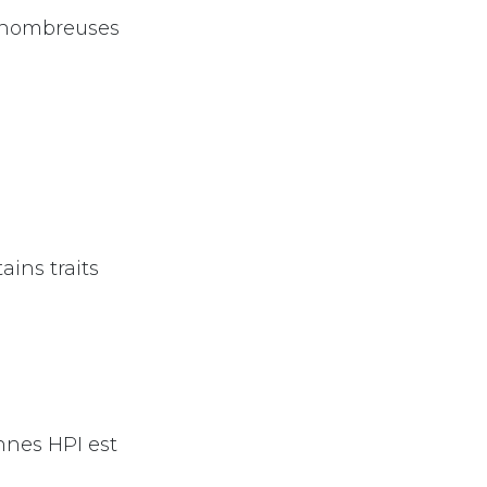
e nombreuses
ains traits
nnes HPI est