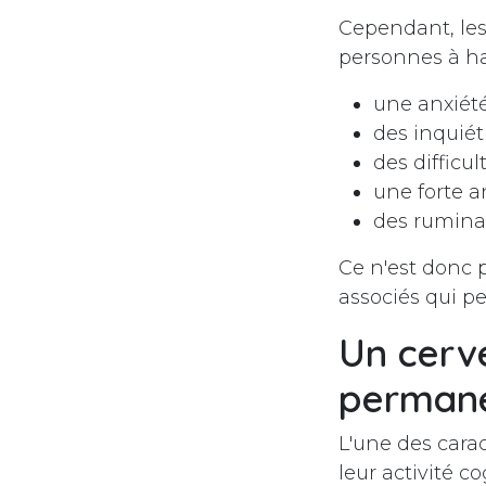
Cependant, le
personnes à ha
une anxiété
des inquiét
des difficul
une forte a
des rumina
Ce n'est donc p
associés qui p
Un cerv
perman
L'une des cara
leur activité c