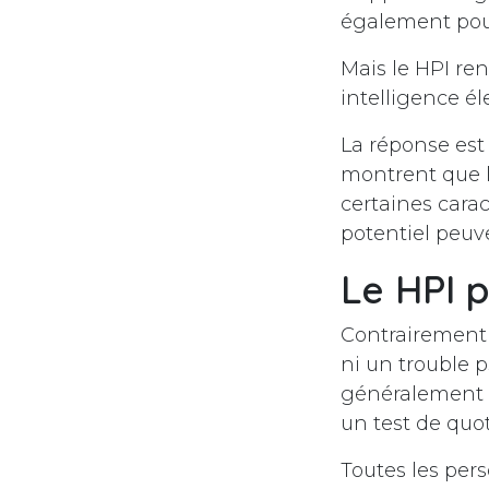
également pour
Mais le HPI ren
intelligence él
La réponse est
montrent que 
certaines cara
potentiel peuv
Le HPI p
Contrairement 
ni un trouble p
généralement 
un test de quoti
Toutes les pers