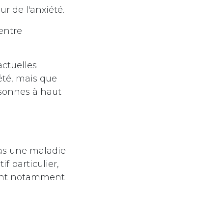
r de l'anxiété.
 entre
actuelles
té, mais que
rsonnes à haut
as une maladie
f particulier,
nant notamment